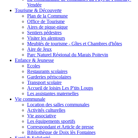
Vendée
Tourisme & Découverte
Plan de la Commune
Office de Tourisme
Aires de pique-nique
Sentiers pédestres
Visiter les alentours
Meublés de tourisme - Gîtes et Chambres d'hôtes
Aire de Jeux
Parc Naturel Régional du Marais Poitevin
Enfance & Jeunesse
Ecoles
Restaurants scolaires
Garderies périscolaires
Transport scolaire
Accueil de loisirs Les P'tits Loups
Les assistantes maternelles
Vie communale
Location des salles communales
Activités culturelles
Vie associative
Les équipements sportifs
Correspondant et Article de presse
Bibliothèque de Doix lès Fontaines
Santé & Solidarité