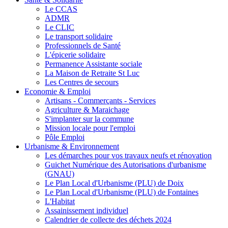
Le CCAS
ADMR
Le CLIC
Le transport solidaire
Professionnels de Santé
L'épicerie solidaire
Permanence Assistante sociale
La Maison de Retraite St Luc
Les Centres de secours
Economie & Emploi
Artisans - Commerçants - Services
Agriculture & Maraichage
S'implanter sur la commune
Mission locale pour l'emploi
Pôle Emploi
Urbanisme & Environnement
Les démarches pour vos travaux neufs et rénovation
Guichet Numérique des Autorisations d'urbanisme
(GNAU)
Le Plan Local d'Urbanisme (PLU) de Doix
Le Plan Local d'Urbanisme (PLU) de Fontaines
L'Habitat
Assainissement individuel
Calendrier de collecte des déchets 2024