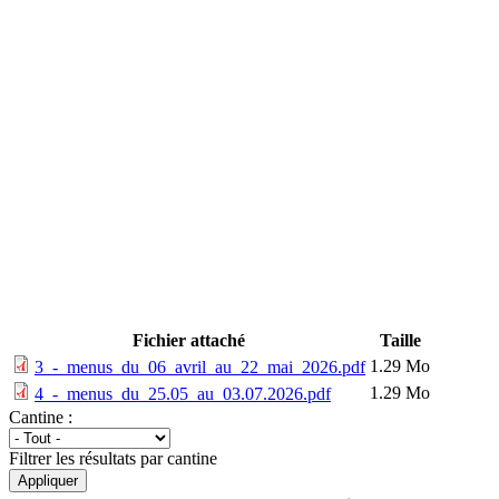
Fichier attaché
Taille
1.29 Mo
3_-_menus_du_06_avril_au_22_mai_2026.pdf
1.29 Mo
4_-_menus_du_25.05_au_03.07.2026.pdf
Cantine :
Filtrer les résultats par cantine