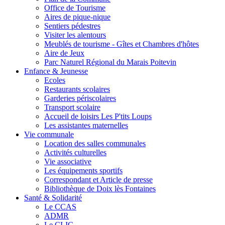
Office de Tourisme
Aires de pique-nique
Sentiers pédestres
Visiter les alentours
Meublés de tourisme - Gîtes et Chambres d'hôtes
Aire de Jeux
Parc Naturel Régional du Marais Poitevin
Enfance & Jeunesse
Ecoles
Restaurants scolaires
Garderies périscolaires
Transport scolaire
Accueil de loisirs Les P'tits Loups
Les assistantes maternelles
Vie communale
Location des salles communales
Activités culturelles
Vie associative
Les équipements sportifs
Correspondant et Article de presse
Bibliothèque de Doix lès Fontaines
Santé & Solidarité
Le CCAS
ADMR
Le CLIC