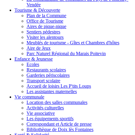
Vendée
Tourisme & Découverte
Plan de la Commune
Office de Tourisme
Aires de pique-nique
Sentiers pédestres
Visiter les alentours
Meublés de tourisme - Gîtes et Chambres d'hôtes
Aire de Jeux
Parc Naturel Régional du Marais Poitevin
Enfance & Jeunesse
Ecoles
Restaurants scolaires
Garderies périscolaires
Transport scolaire
Accueil de loisirs Les P'tits Loups
Les assistantes maternelles
Vie communale
Location des salles communales
Activités culturelles
Vie associative
Les équipements sportifs
Correspondant et Article de presse
Bibliothèque de Doix lès Fontaines
Santé & Solidarité