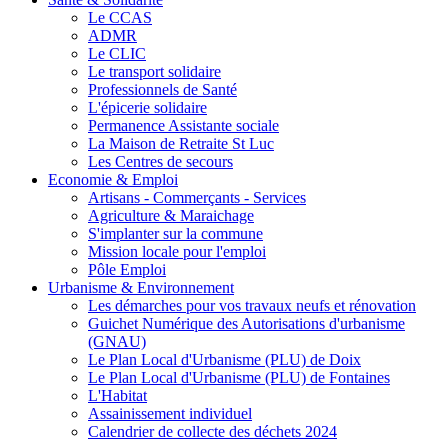
Le CCAS
ADMR
Le CLIC
Le transport solidaire
Professionnels de Santé
L'épicerie solidaire
Permanence Assistante sociale
La Maison de Retraite St Luc
Les Centres de secours
Economie & Emploi
Artisans - Commerçants - Services
Agriculture & Maraichage
S'implanter sur la commune
Mission locale pour l'emploi
Pôle Emploi
Urbanisme & Environnement
Les démarches pour vos travaux neufs et rénovation
Guichet Numérique des Autorisations d'urbanisme
(GNAU)
Le Plan Local d'Urbanisme (PLU) de Doix
Le Plan Local d'Urbanisme (PLU) de Fontaines
L'Habitat
Assainissement individuel
Calendrier de collecte des déchets 2024