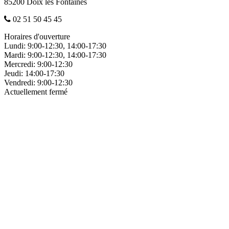
85200 Doix lès Fontaines
02 51 50 45 45
Horaires d'ouverture
Lundi:
9:00-12:30, 14:00-17:30
Mardi:
9:00-12:30, 14:00-17:30
Mercredi:
9:00-12:30
Jeudi:
14:00-17:30
Vendredi:
9:00-12:30
Actuellement fermé