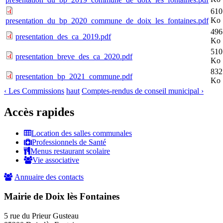
610
Ko
presentation_du_bp_2020_commune_de_doix_les_fontaines.pdf
496
presentation_des_ca_2019.pdf
Ko
510
presentation_breve_des_ca_2020.pdf
Ko
832
presentation_bp_2021_commune.pdf
Ko
‹ Les Commissions
haut
Comptes-rendus de conseil municipal ›
Accès rapides
Location des salles communales
Professionnels de Santé
Menus restaurant scolaire
Vie associative
Annuaire des contacts
Mairie de Doix lès Fontaines
5 rue du Prieur Gusteau