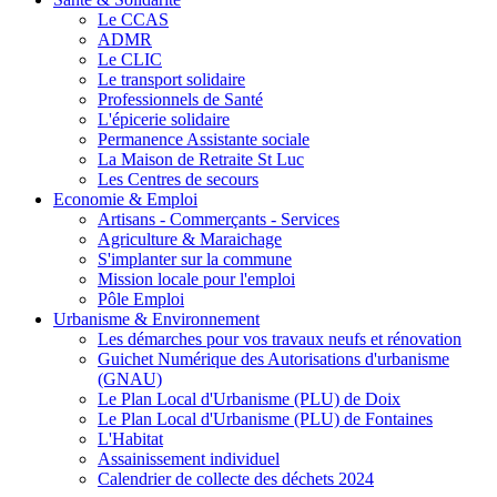
Le CCAS
ADMR
Le CLIC
Le transport solidaire
Professionnels de Santé
L'épicerie solidaire
Permanence Assistante sociale
La Maison de Retraite St Luc
Les Centres de secours
Economie & Emploi
Artisans - Commerçants - Services
Agriculture & Maraichage
S'implanter sur la commune
Mission locale pour l'emploi
Pôle Emploi
Urbanisme & Environnement
Les démarches pour vos travaux neufs et rénovation
Guichet Numérique des Autorisations d'urbanisme
(GNAU)
Le Plan Local d'Urbanisme (PLU) de Doix
Le Plan Local d'Urbanisme (PLU) de Fontaines
L'Habitat
Assainissement individuel
Calendrier de collecte des déchets 2024