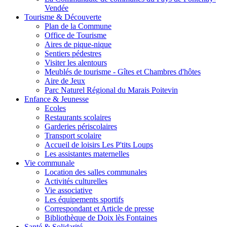
Vendée
Tourisme & Découverte
Plan de la Commune
Office de Tourisme
Aires de pique-nique
Sentiers pédestres
Visiter les alentours
Meublés de tourisme - Gîtes et Chambres d'hôtes
Aire de Jeux
Parc Naturel Régional du Marais Poitevin
Enfance & Jeunesse
Ecoles
Restaurants scolaires
Garderies périscolaires
Transport scolaire
Accueil de loisirs Les P'tits Loups
Les assistantes maternelles
Vie communale
Location des salles communales
Activités culturelles
Vie associative
Les équipements sportifs
Correspondant et Article de presse
Bibliothèque de Doix lès Fontaines
Santé & Solidarité