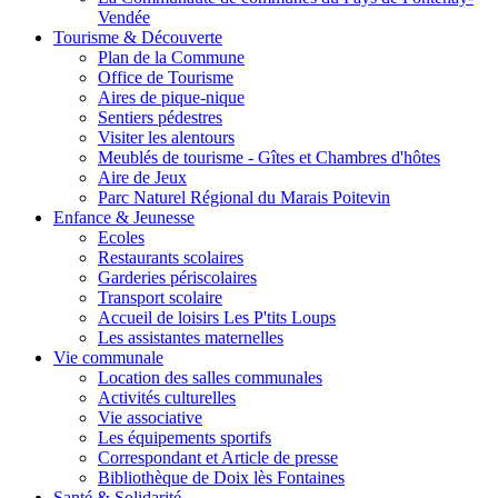
Vendée
Tourisme & Découverte
Plan de la Commune
Office de Tourisme
Aires de pique-nique
Sentiers pédestres
Visiter les alentours
Meublés de tourisme - Gîtes et Chambres d'hôtes
Aire de Jeux
Parc Naturel Régional du Marais Poitevin
Enfance & Jeunesse
Ecoles
Restaurants scolaires
Garderies périscolaires
Transport scolaire
Accueil de loisirs Les P'tits Loups
Les assistantes maternelles
Vie communale
Location des salles communales
Activités culturelles
Vie associative
Les équipements sportifs
Correspondant et Article de presse
Bibliothèque de Doix lès Fontaines
Santé & Solidarité