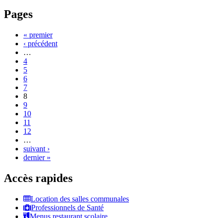
Pages
« premier
‹ précédent
…
4
5
6
7
8
9
10
11
12
…
suivant ›
dernier »
Accès rapides
Location des salles communales
Professionnels de Santé
Menus restaurant scolaire