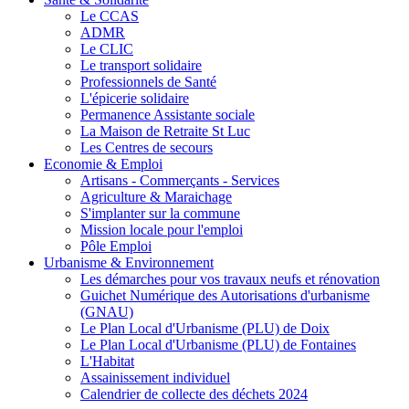
Le CCAS
ADMR
Le CLIC
Le transport solidaire
Professionnels de Santé
L'épicerie solidaire
Permanence Assistante sociale
La Maison de Retraite St Luc
Les Centres de secours
Economie & Emploi
Artisans - Commerçants - Services
Agriculture & Maraichage
S'implanter sur la commune
Mission locale pour l'emploi
Pôle Emploi
Urbanisme & Environnement
Les démarches pour vos travaux neufs et rénovation
Guichet Numérique des Autorisations d'urbanisme
(GNAU)
Le Plan Local d'Urbanisme (PLU) de Doix
Le Plan Local d'Urbanisme (PLU) de Fontaines
L'Habitat
Assainissement individuel
Calendrier de collecte des déchets 2024